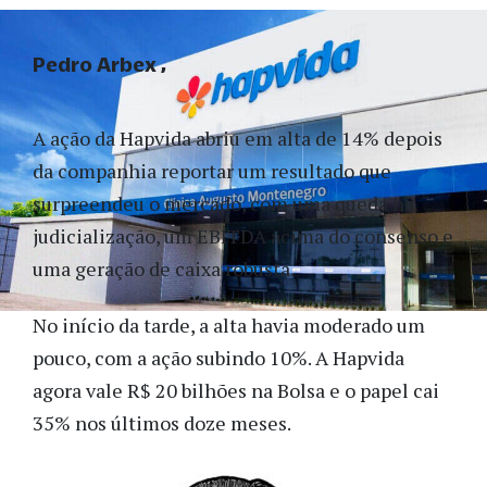
Pedro Arbex
A ação da Hapvida abriu em alta de 14% depois
da companhia reportar um resultado que
surpreendeu o mercado, com uma queda na
judicialização, um EBITDA acima do consenso e
uma geração de caixa robusta.
No início da tarde, a alta havia moderado um
pouco, com a ação subindo 10%. A Hapvida
agora vale R$ 20 bilhões na Bolsa e o papel cai
35% nos últimos doze meses.