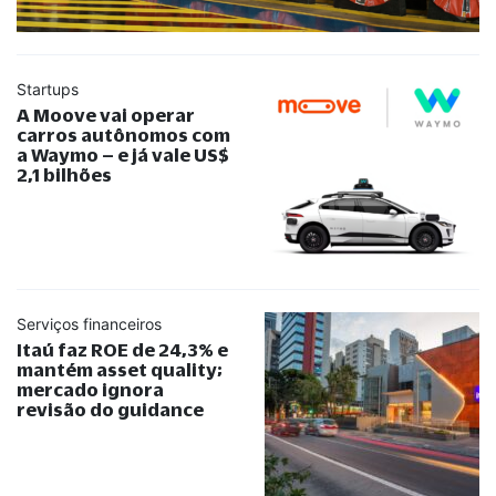
Startups
A Moove vai operar
carros autônomos com
a Waymo – e já vale US$
2,1 bilhões
Serviços financeiros
Itaú faz ROE de 24,3% e
mantém asset quality;
mercado ignora
revisão do guidance