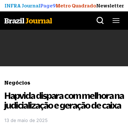
INFRA Journal
Page9
Metro Quadrado
Newsletter
Brazil
Journal
Negócios
Hapvida dispara com melhora na
judicialização e geração de caixa
13 de maio de 2025