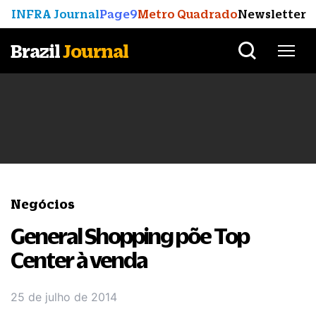
INFRA Journal
Page9
Metro Quadrado
Newsletter
Brazil
Journal
Negócios
General Shopping põe Top
Center à venda
25 de julho de 2014