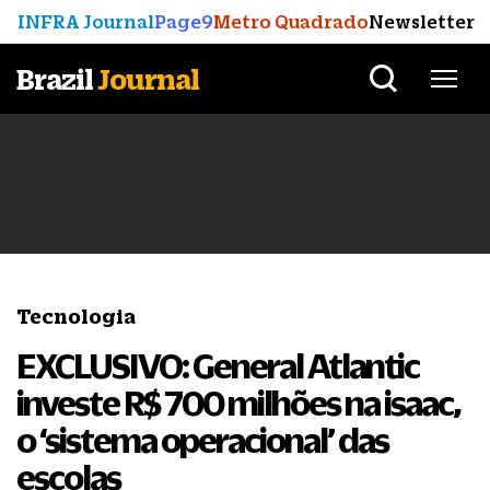
INFRA Journal
Page9
Metro Quadrado
Newsletter
Brazil
Journal
Tecnologia
EXCLUSIVO: General Atlantic
investe R$ 700 milhões na isaac,
o ‘sistema operacional’ das
escolas