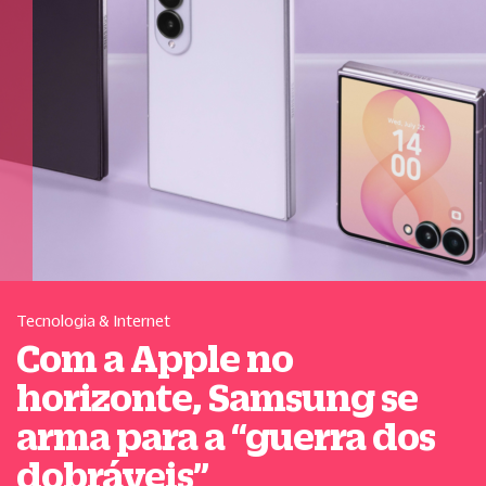
Tecnologia & Internet
Com a Apple no
horizonte, Samsung se
arma para a
“
guerra dos
dobráveis
”