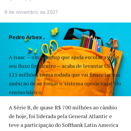
9 de novembro de 2021
Pedro Arbex
A isaac — uma startup que ajuda escolas a gerir
seu fluxo financeiro — acaba de levantar US$
125 milhões numa rodada que vai financiar sua
ambição de se tornar o ‘sistema operacional’ do
ensino básico.
A Série B, de quase R$ 700 milhões ao câmbio
de hoje, foi liderada pela General Atlantic e
teve a participação do Softbank Latin America