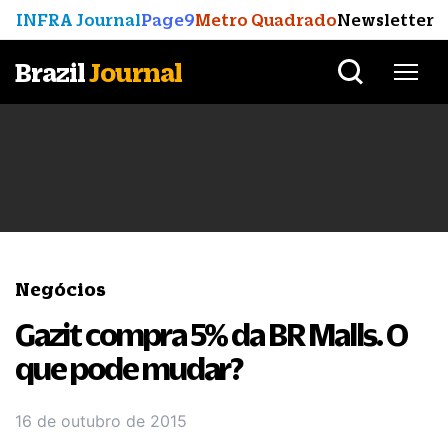
INFRA Journal
Page9
Metro Quadrado
Newsletter
Brazil
Journal
Negócios
Gazit compra 5% da BR Malls. O
que pode mudar?
16 de outubro de 2015