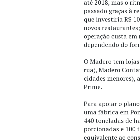
até 2018, mas o rit
passado graças à re
que investiria R$ 1
novos restaurantes
operação custa em 
dependendo do for
O Madero tem lojas
rua), Madero Conta
cidades menores), 
Prime.
Para apoiar o plan
uma fábrica em Pon
440 toneladas de h
porcionadas e 100 
equivalente ao con