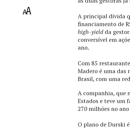
as duas gestoras já
A principal dívida 
financiamento de R
high-yield
da gestor
conversível em açõ
ano.
Com 85 restaurantes
Madero é uma das m
Brasil, com uma r
A companhia, que n
Estados e teve um f
270 milhões no ano
O plano de Durski 