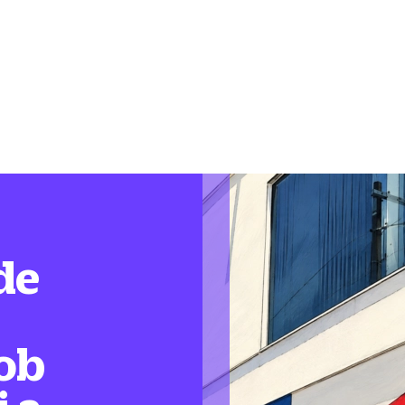
de
ob