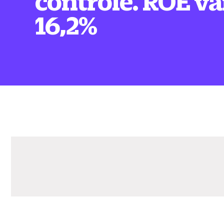
controle. ROE va
16,2%