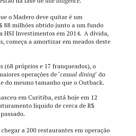
 estão na fase de
due diligence
.
que o Madero deve quitar é um
$ 88 milhões obtido junto a um fundo
a HSI Investimentos em 2014. A dívida,
es, começa a amortizar em meados deste
 (68 próprios e 17 franqueados), o
aiores operações de ‘
casual dining
‘ do
ede do mesmo tamanho que o Outback.
asceu em Curitiba, está hoje em 12
aturamento líquido de cerca de R$
 passado.
é chegar a 200 restaurantes em operação