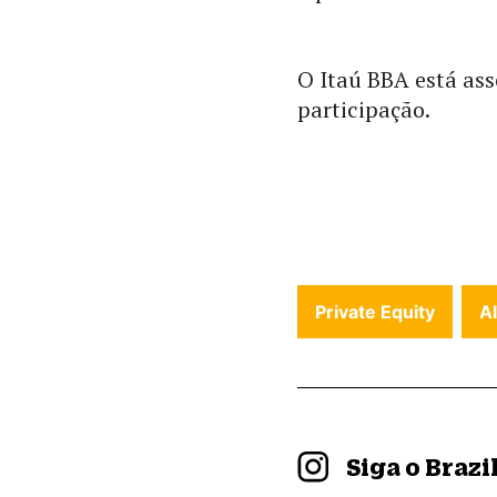
O Itaú BBA está as
participação.
Private Equity
A
Siga o Braz