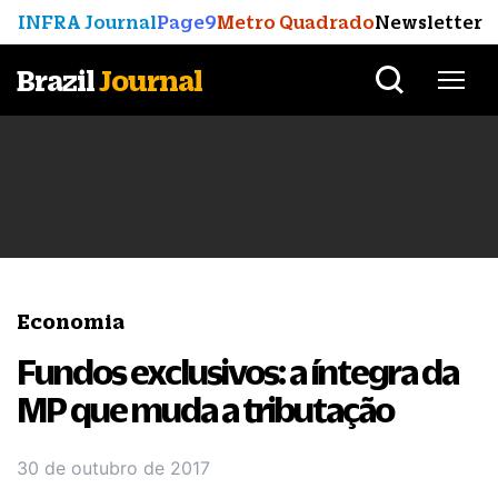
INFRA Journal
Page9
Metro Quadrado
Newsletter
Brazil
Journal
Economia
Fundos exclusivos: a íntegra da
MP que muda a tributação
30 de outubro de 2017