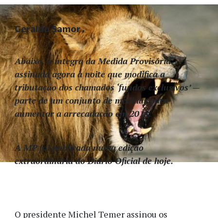
Geraldo Samor
Abaixo, a íntegra da Medida Provisória
assinada agora à noite que modifica a
tributação dos chamados ‘fundos exclusivos’ —
parte de um conjunto de medidas para
aumentar a arrecadação em 2018.
A MP foi publicada numa edição
extraordinária do Diário Oficial de hoje.
O presidente Michel Temer assinou os