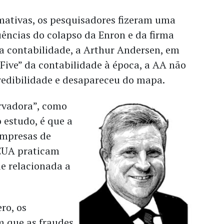
imativas, os pesquisadores fizeram uma
ências do colapso da Enron e da firma
a contabilidade, a Arthur Andersen, em
Five” da contabilidade à época, a AA não
 credibilidade e desapareceu do mapa.
rvadora”, como
 estudo, é que a
empresas de
 EUA praticam
e relacionada a
ro, os
m que as fraudes