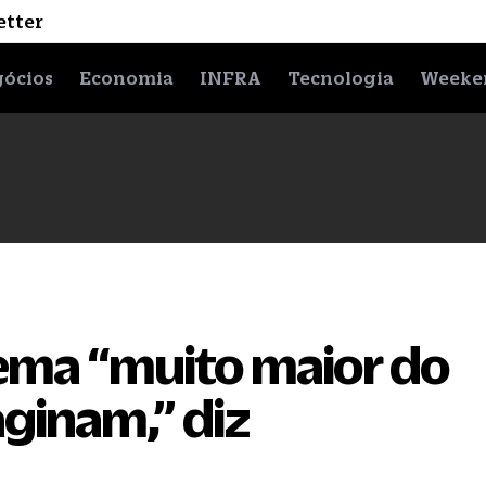
etter
ócios
Economia
INFRA
Tecnologia
Weeke
ema “muito maior do
ginam,” diz