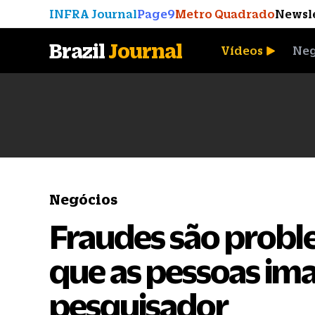
INFRA Journal
Page9
Metro Quadrado
Newsl
Brazil
Journal
Vídeos
Neg
A Moeda que Vingou
Negócios
Fraudes são probl
que as pessoas ima
pesquisador