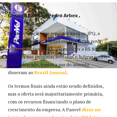
Geraldo Samor e Pedro Arbex
Numa operação que equivale a um re-IPO, a
rede de drogarias Panvel vai fazer uma nova
oferta de ações de R$ 700 milhões a R$ 800
milhões nas próximas semanas e migrar para o
Novo Mercado, fontes a par do assunto
disseram ao
Brazil Journal
.
Os termos finais ainda estão sendo definidos,
mas a oferta será majoritariamente primária,
com os recursos financiando o plano de
crescimento da empresa. A Panvel
disse no