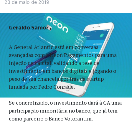
23 de maio de 2019
Geraldo Samor
A General Atlantic está em conversas
avançadas com a Neon Pagamentos para uma
injeção de capital, validando a tese de
investimento em bancos digitais e jogando o
peso de sua chancela por trás da startup
fundada por Pedro Conrade.
Se concretizado, o investimento dará à GA uma
participação minoritária no banco, que já tem
como parceiro o Banco Votorantim.