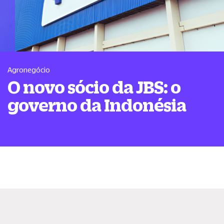
Agronegócio
O novo sócio da JBS: o
governo da Indonésia