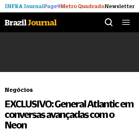
INFRA Journal
Page9
Metro Quadrado
Newsletter
Brazil
Journal
Negócios
EXCLUSIVO: General Atlantic em
conversas avançadas com o
Neon