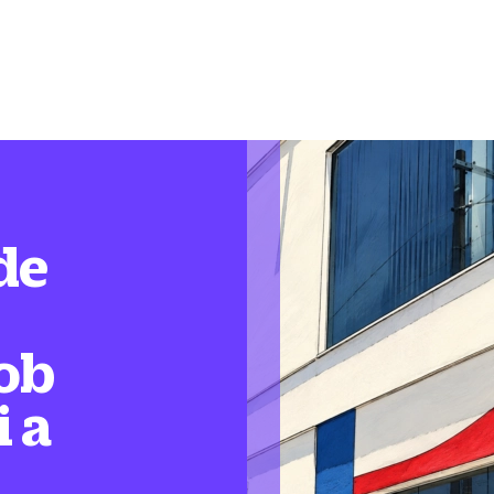
de
ob
i a