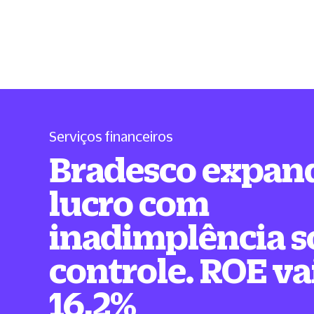
Serviços financeiros
Bradesco expan
lucro com
inadimplência s
controle. ROE va
16,2%