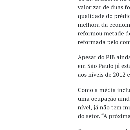
valorizar de duas 
qualidade do prédi
melhora da economi
reformou metade do
reformada pelo co
Apesar do PIB ainda
em São Paulo já es
aos níveis de 2012 
Como a média inclu
uma ocupação ainda 
nível, já não tem m
do setor. “A próxim