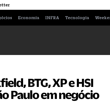
etter
ócios
Economia
INFRA
Tecnologia
Weeke
ield, BTG, XP e HSI
ão Paulo em negócio