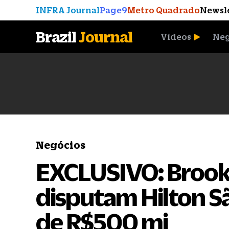
INFRA Journal
Page9
Metro Quadrado
Newsl
Brazil
Journal
Vídeos
Neg
A Moeda que Vingou
Negócios
EXCLUSIVO: Brookf
disputam Hilton S
de R$500 mi