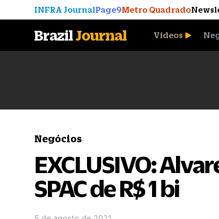
INFRA Journal
Page9
Metro Quadrado
Newsl
Brazil
Journal
Vídeos
Neg
A Moeda que Vingou
Negócios
EXCLUSIVO: Alvare
SPAC de R$ 1 bi
5 de agosto de 2021