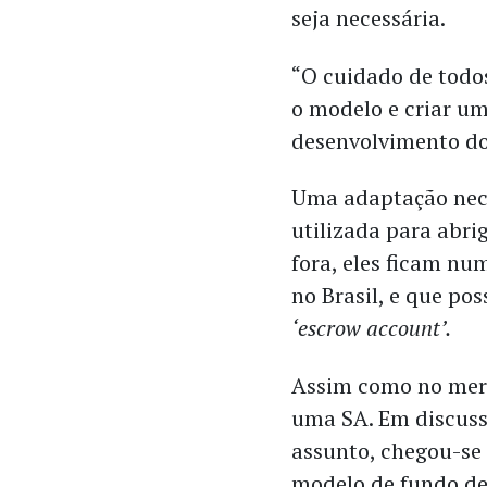
seja necessária.
“O cuidado de todos
o modelo e criar um
desenvolvimento do 
Uma adaptação nece
utilizada para abri
fora, eles ficam n
no Brasil, e que po
‘escrow account’.
Assim como no merc
uma SA. Em discuss
assunto, chegou-se 
modelo de fundo de