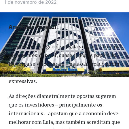
1 de novembro de 2022
Ana Paula Ragazzi
No primeiro pregão depois da vitória de Lula na
eleição presidencial, quase todos os papéis do
Ibovespa se valorizaram – mas o mercado puniu
Petrobras e Banco do Brasil, que tiveram quedas
expressivas.
As direções diametralmente opostas sugerem
que os investidores – principalmente os
internacionais – apostam que a economia deve
melhorar com Lula, mas também acreditam que