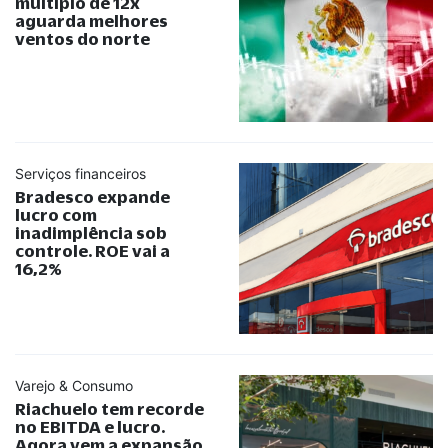
múltiplo de 12x
aguarda melhores
ventos do norte
Serviços financeiros
Bradesco expande
lucro com
inadimplência sob
controle. ROE vai a
16,2%
Varejo & Consumo
Riachuelo tem recorde
no EBITDA e lucro.
Agora vem a expansão