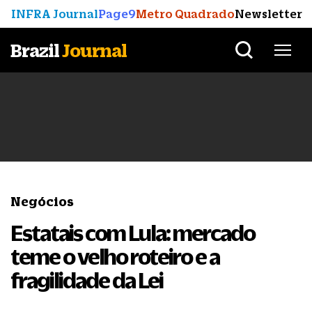
INFRA Journal
Page9
Metro Quadrado
Newsletter
Brazil
Journal
Negócios
Estatais com Lula: mercado
teme o velho roteiro e a
fragilidade da Lei