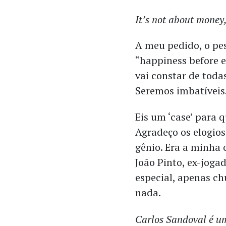
It’s not about money,
A meu pedido, o pe
“happiness before e
vai constar de toda
Seremos imbatíveis.
Eis um ‘case’ para
Agradeço os elogio
gênio. Era a minha
João Pinto, ex-jogad
especial, apenas ch
nada.
Carlos Sandoval é um