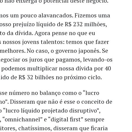
o não enxerga o potencial deste negócio.
amos um pouco alavancados. Fizemos uma
osso prejuízo líquido de R$ 232 milhões,
to da dívida. Agora pense no que eu
 nossos jovens talentos: temos que fazer
elhores. No caso, o governo japonês. Se
egociar os juros que pagamos, levando-os
, podemos multiplicar nossa dívida por 40
uido de R$ 32 bilhões no próximo ciclo.
esse número no balanço como o “lucro
mo”. Disseram que não é esse o conceito de
 “lucro líquido projetado disruptivo”,
, “omnichannel” e “digital first” sempre
ores, chatíssimos, disseram que ficaria