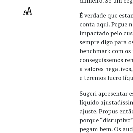
dinheiro. Só um ceg
É verdade que est
conta aqui. Pegue n
impactado pelo cus
sempre digo para os
benchmark com os m
conseguíssemos ren
a valores negativos
e teremos lucro líq
Sugeri apresentar 
líquido ajustadíssi
ajuste. Propus então
porque “disruptivo”
pegam bem. Os audit