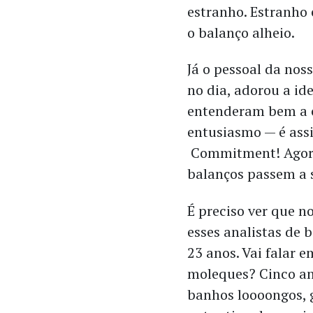
estranho. Estranho 
o balanço alheio.
Já o pessoal da nos
no dia, adorou a id
entenderam bem a c
entusiasmo — é assi
Commitment! Agora
balanços passem a 
É preciso ver que n
esses analistas de 
23 anos. Vai falar 
moleques? Cinco an
banhos loooongos, 