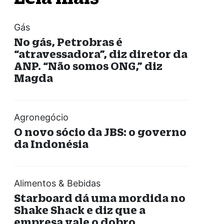
Gás
No gás, Petrobras é
“atravessadora”, diz diretor da
ANP. “Não somos ONG,” diz
Magda
Agronegócio
O novo sócio da JBS: o governo
da Indonésia
Alimentos & Bebidas
Starboard dá uma mordida no
Shake Shack e diz que a
empresa vale o dobro