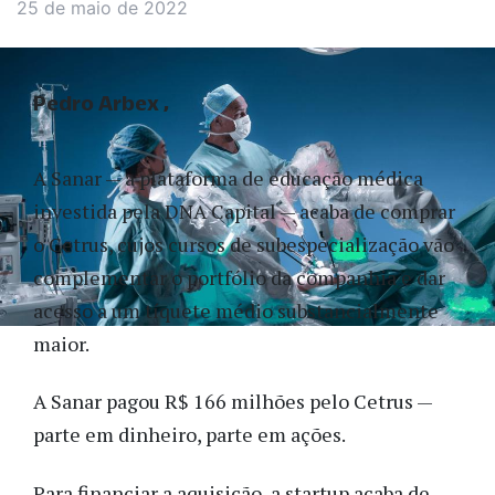
25 de maio de 2022
Pedro Arbex
A Sanar — a plataforma de educação médica
investida pela DNA Capital — acaba de comprar
o Cetrus, cujos cursos de subespecialização vão
complementar o portfólio da companhia e dar
acesso a um tíquete médio substancialmente
maior.
A Sanar pagou R$ 166 milhões pelo Cetrus —
parte em dinheiro, parte em ações.
Para financiar a aquisição, a startup acaba de