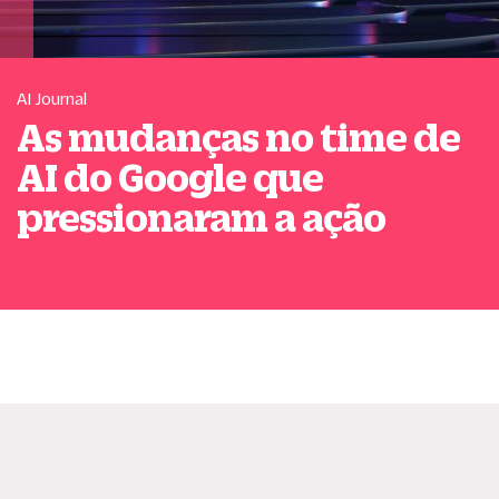
AI Journal
As mudanças no time de
AI do Google que
pressionaram a ação