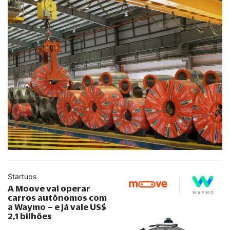
Startups
A Moove vai operar
carros autônomos com
a Waymo – e já vale US$
2,1 bilhões