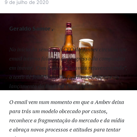
9 de julho de 2020
Geraldo Samor
No início da semana, o CEO da Ambev circulou um
email interno falando do progresso da companhia
em inovar. Com o título “Estamos rejuvenescendo”,
o texto de Jean Jereissati focava na criação e no
lançamento da Brahma Duplo Malte.
O email vem num momento em que a Ambev deixa
para trás um modelo obcecado por custos,
reconhece a fragmentação do mercado e da mídia
e abraça novos processos e atitudes para tentar