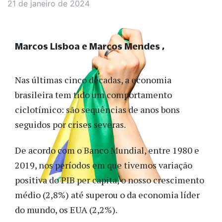
21 de janeiro de 2024
Marcos Lisboa e Marcos Mendes
Nas últimas cinco décadas, a economia
brasileira tem tido um comportamento
ciclotímico: são sequências de anos bons
seguidos por crises severas.
De acordo com o Banco Mundial, entre 1980 e
2019, nos períodos em que tivemos variação
positiva do PIB per capita, o nosso crescimento
médio (2,8%) até superou o da economia líder
do mundo, os EUA (2,2%).