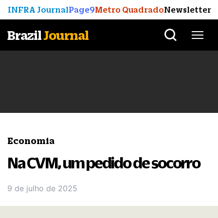
INFRA Journal
Page9
Metro Quadrado
Newsletter
Brazil
Journal
Economia
Na CVM, um pedido de socorro
9 de julho de 2025