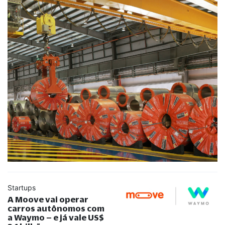
Startups
A Moove vai operar
carros autônomos com
a Waymo – e já vale US$