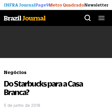
INFRA Journal
Page9
Metro Quadrado
Newsletter
Brazil
Journal
Negócios
Do Starbucks para a Casa
Branca?
5 de junho de 2018