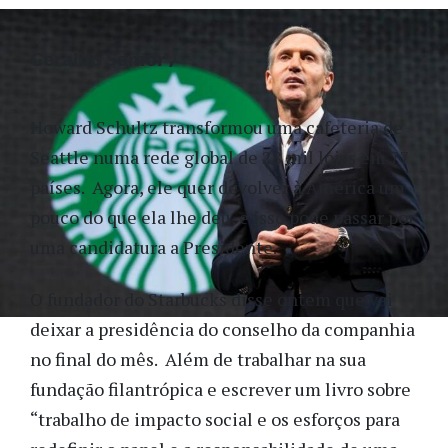
Geraldo Samor
Howard Schultz transformou uma cafeteria de
Seattle numa rede global de 28 mil lojas em 77
países. Agora, ele quer devolver à América um
pouco do que ela lhe deu, e isso pode passar por
uma candidatura a Presidente.
O fundador do Starbucks disse ontem que vai
deixar a presidência do conselho da companhia
no final do mês. Além de trabalhar na sua
fundação filantrópica e escrever um livro sobre
“trabalho de impacto social e os esforços para