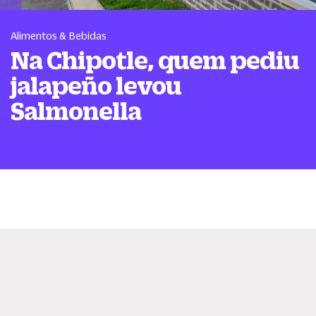
Alimentos & Bebidas
Na Chipotle, quem pediu
jalapeño levou
Salmonella