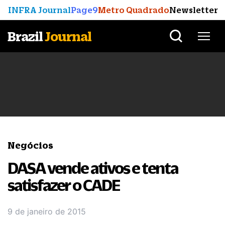
INFRA Journal
Page9
Metro Quadrado
Newsletter
Brazil
Journal
Negócios
DASA vende ativos e tenta
satisfazer o CADE
9 de janeiro de 2015