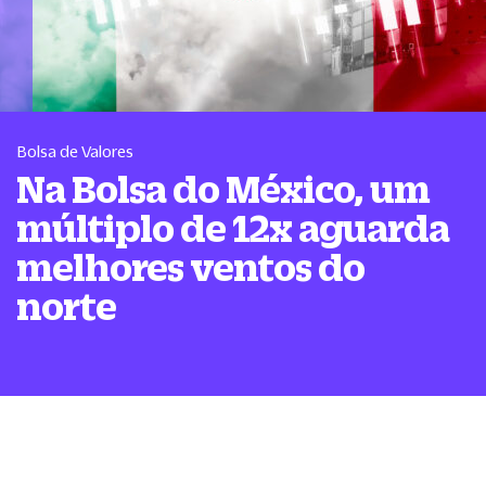
Bolsa de Valores
Na Bolsa do México, um
múltiplo de 12x aguarda
melhores ventos do
norte