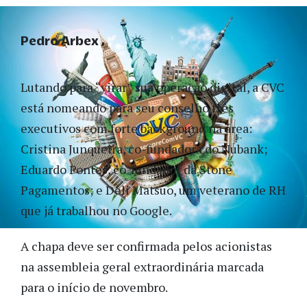
Pedro Arbex
Lutando para “virar” sua operação digital, a CVC
está nomeando para seu conselho três
executivos com forte background na área:
Cristina Junqueira, co-fundadora do Nubank;
Eduardo Pontes, co-fundador da Stone
Pagamentos; e Deli Matsuo, um veterano de RH
que já trabalhou no Google.
A chapa deve ser confirmada pelos acionistas
na assembleia geral extraordinária marcada
para o início de novembro.