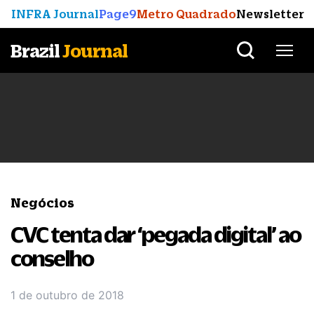
INFRA Journal
Page9
Metro Quadrado
Newsletter
Brazil
Journal
Negócios
CVC tenta dar ‘pegada digital’ ao
conselho
1 de outubro de 2018