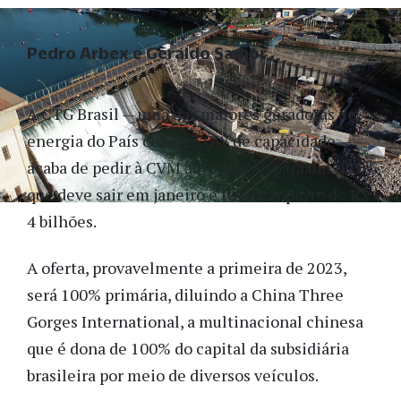
Pedro Arbex e Geraldo Samor
A CTG Brasil — uma das maiores geradoras de
energia do País com 8,3 GW de capacidade —
acaba de pedir à CVM autorização para um IPO
que deve sair em janeiro e levantar perto de R$
4 bilhões.
A oferta, provavelmente a primeira de 2023,
será 100% primária, diluindo a China Three
Gorges International, a multinacional chinesa
que é dona de 100% do capital da subsidiária
brasileira por meio de diversos veículos.