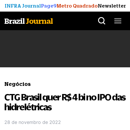
INFRA Journal
Page9
Metro Quadrado
Newsletter
Brazil
Journal
Negócios
CTG Brasil quer R$ 4 bi no IPO das
hidrelétricas
28 de novembro de 2022