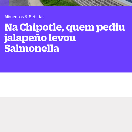
Alimentos & Bebidas
Na Chipotle, quem pediu
jalapeño levou
Salmonella