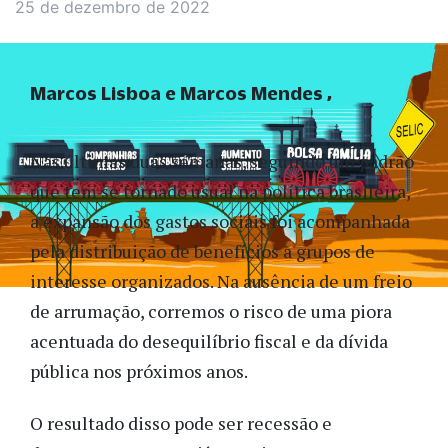
25 de dezembro de 2022
Marcos Lisboa e Marcos Mendes
Nas últimas duas semanas, seguindo um padrão
que tem se tornado usual na política brasileira,
a expansão dos gastos sociais foi acompanhada
pela distribuição de benefícios a grupos de
interesse organizados. Na ausência de um freio
de arrumação, corremos o risco de uma piora
acentuada do desequilíbrio fiscal e da dívida
pública nos próximos anos.
O resultado disso pode ser recessão e