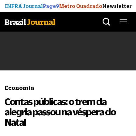
INFRA Journal
Page9
Metro Quadrado
Newsletter
Brazil
Journal
Economia
Contas públicas: o trem da
alegria passou na véspera do
Natal