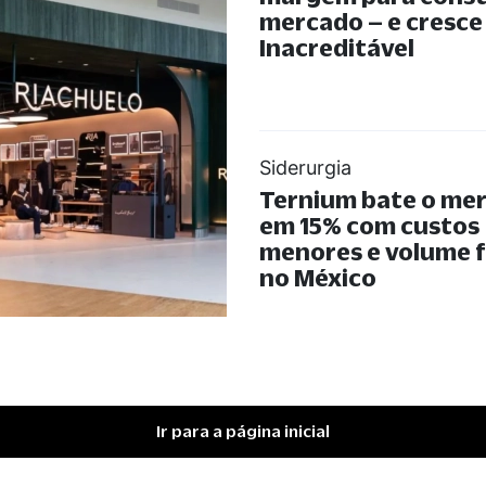
mercado – e cresce
Inacreditável
Siderurgia
Ternium bate o me
em 15% com custos
menores e volume 
no México
Ir para a página inicial