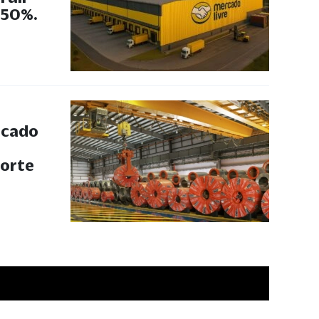
 50%.
rcado
forte