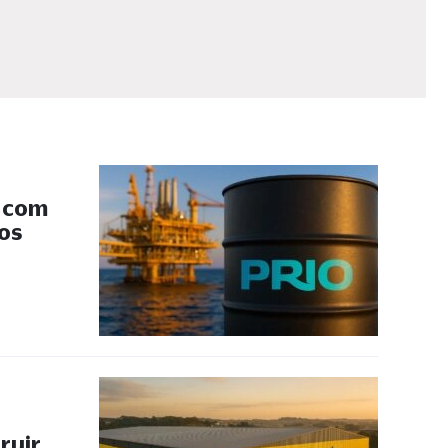
s com
 os
ruir