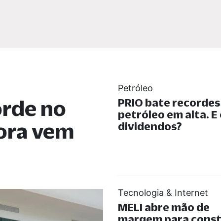
Petróleo
orde no
PRIO bate recorde
petróleo em alta. E
gora vem
dividendos?
Tecnologia & Internet
MELI abre mão de
margem para const