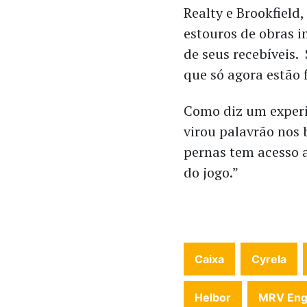
Realty e Brookfiel
estouros de obras 
de seus recebíveis.
que só agora estão 
Como diz um experi
virou palavrão nos
pernas tem acesso a
do jogo.”
Caixa
Cyrela
Helbor
MRV Eng