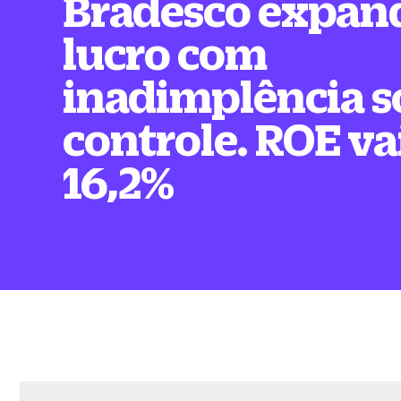
Bradesco expan
lucro com
inadimplência s
controle. ROE va
16,2%