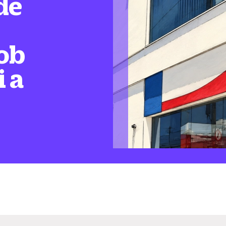
de
ob
i a