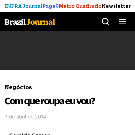
INFRA Journal
Page9
Metro Quadrado
Newsletter
Brazil
Journal
Negócios
Com que roupa eu vou?
3 de abril de 2014