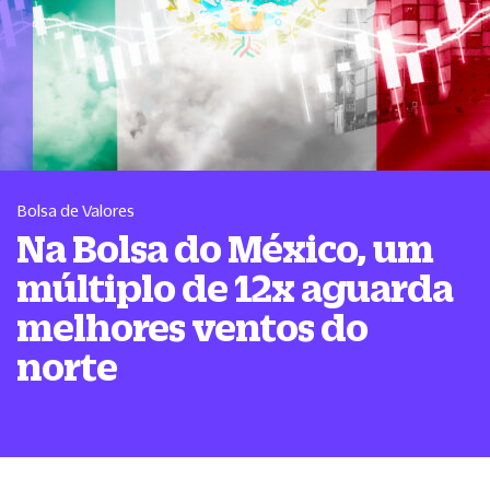
Bolsa de Valores
Na Bolsa do México, um
múltiplo de 12x aguarda
melhores ventos do
norte