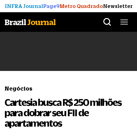
INFRA Journal
Page9
Metro Quadrado
Newsletter
Brazil
Journal
Negócios
Cartesia busca R$ 250 milhões
para dobrar seu FII de
apartamentos