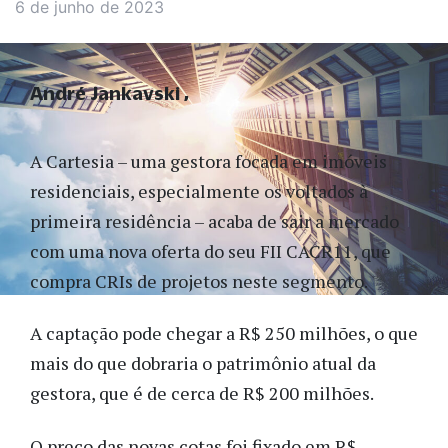
6 de junho de 2023
André Jankavski
A Cartesia – uma gestora focada em imóveis
residenciais, especialmente os voltados à
primeira residência – acaba de sair a mercado
com uma nova oferta do seu FII CACR11, que
compra CRIs de projetos neste segmento.
A captação pode chegar a R$ 250 milhões, o que
mais do que dobraria o patrimônio atual da
gestora, que é de cerca de R$ 200 milhões.
O preço das novas cotas foi fixado em R$