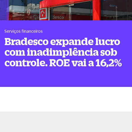
Serviços financeiros
Bradesco expande lucro
com inadimplência sob
controle. ROE vai a 16,2%