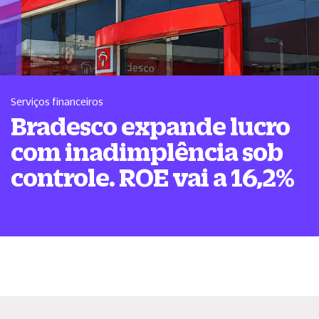
Serviços financeiros
Bradesco expande lucro
com inadimplência sob
controle. ROE vai a 16,2%