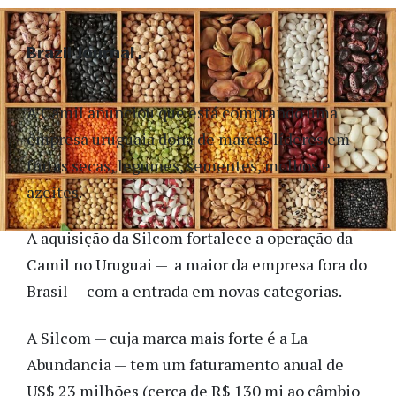
Brazil Journal
A Camil anunciou que está comprando uma
empresa uruguaia dona de marcas líderes em
frutas secas, legumes, sementes, molhos e
azeites.
A aquisição da Silcom fortalece a operação da
Camil no Uruguai — a maior da empresa fora do
Brasil — com a entrada em novas categorias.
A Silcom — cuja marca mais forte é a La
Abundancia — tem um faturamento anual de
US$ 23 milhões (cerca de R$ 130 mi ao câmbio