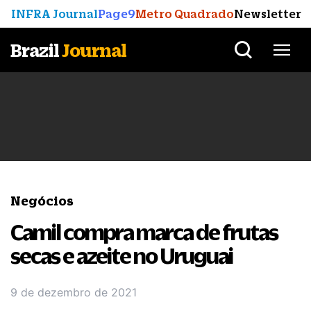
INFRA Journal
Page9
Metro Quadrado
Newsletter
Brazil
Journal
Negócios
Camil compra marca de frutas
secas e azeite no Uruguai
9 de dezembro de 2021