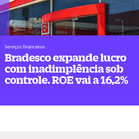
Serviços financeiros
Bradesco expande lucro
com inadimplência sob
controle. ROE vai a 16,2%