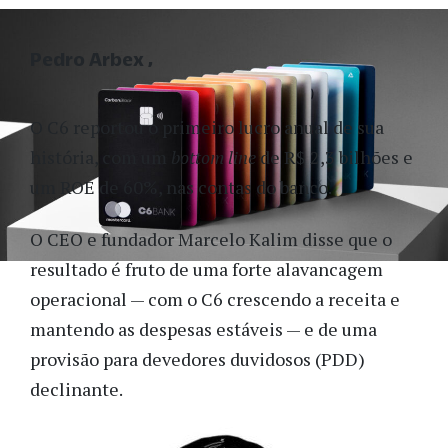
Pedro Arbex
O C6 reportou o primeiro lucro anual de sua
história, com um
bottom line
de R$ 2,3 bilhões e
um ROE de 60%, nas contas do banco.
O CEO e fundador Marcelo Kalim disse que o
resultado é fruto de uma forte alavancagem
operacional — com o C6 crescendo a receita e
mantendo as despesas estáveis — e de uma
provisão para devedores duvidosos (PDD)
declinante.