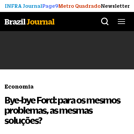
INFRA Journal
Page9
Metro Quadrado
Newsletter
Brazil
Journal
Economia
Bye-bye Ford: para os mesmos
problemas, as mesmas
soluções?