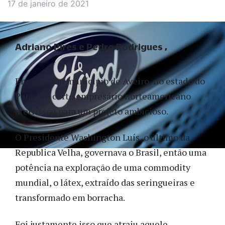
17 de janeiro de 2021
Adriano Pires e Pedro Rodrigues
Em 1927, no munícipio de Aveiro, no estado do
Pará, um certo empresário norteamericano
aterrissou para um projeto ambicioso.
O Presidente Washington Luís, o último da
Republica Velha, governava o Brasil, então uma
potência na exploração de uma commodity
mundial, o látex, extraído das seringueiras e
transformado em borracha.
Foi justamente isso que atraiu aquele