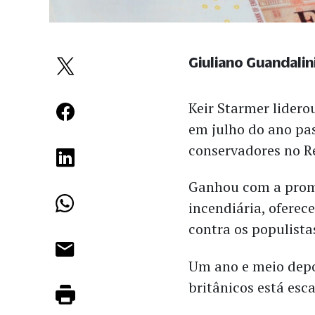
Giuliano Guandalin
Keir Starmer lidero
em julho do ano pa
conservadores no R
Ganhou com a prome
incendiária, ofere
contra os populistas
Um ano e meio depoi
britânicos está esc