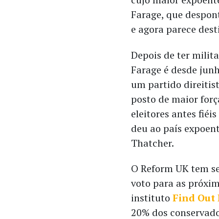
Farage, que despon
e agora parece dest
Depois de ter milit
Farage é desde jun
um partido direitis
posto de maior for
eleitores antes fiéi
deu ao país expoen
Thatcher.
O Reform UK tem se
voto para as próxi
instituto
Find Out
20% dos conservado