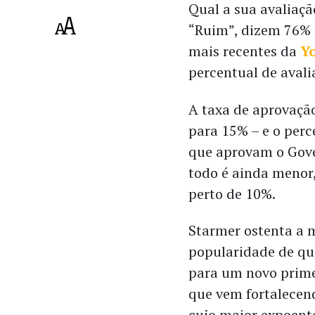
Qual a sua avaliaç
“Ruim”, dizem 76% 
mais recentes da
Y
percentual de aval
A taxa de aprovaçã
para 15% – e o perc
que aprovam o Go
todo é ainda menor
perto de 10%.
Starmer ostenta a 
popularidade de qu
para um novo prime
que vem fortalecen
cujo maior expoente