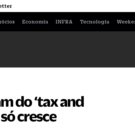
etter
ócios
Economia
INFRA
Tecnologia
Weeke
am do ‘tax and
 só cresce