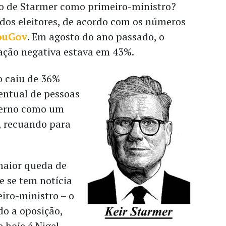
ão de Starmer como primeiro-ministro?
dos eleitores, de acordo com os números
ouGov
. Em agosto do ano passado, o
iação negativa estava em 43%.
o caiu de 36%
entual de pessoas
verno como um
, recuando para
maior queda de
e se tem notícia
iro-ministro – o
do a oposição,
 hoje é Nigel