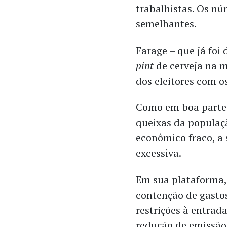
trabalhistas. Os nú
semelhantes.
Farage – que já fo
pint
de cerveja na 
dos eleitores com os
Como em boa parte 
queixas da populaçã
econômico fraco, a 
excessiva.
Em sua plataforma,
contenção de gasto
restrições à entrad
redução de emissão 