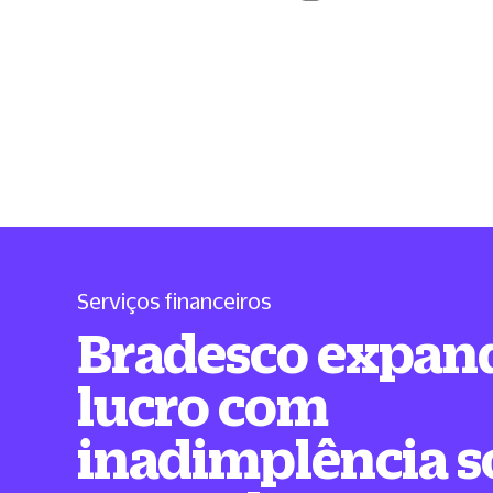
Serviços financeiros
Bradesco expan
lucro com
inadimplência s