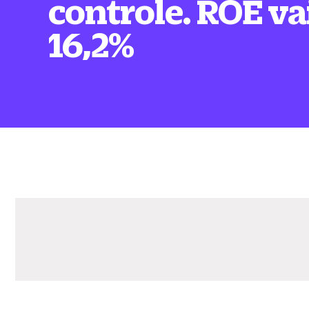
controle. ROE va
16,2%