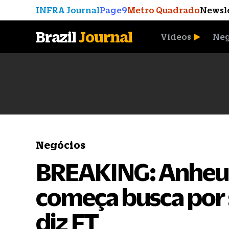
INFRA Journal
Page9
Metro Quadrado
Newsl
Brazil
Journal
Vídeos
Neg
A Moeda que Vingou
Negócios
BREAKING: Anheus
começa busca por s
diz FT