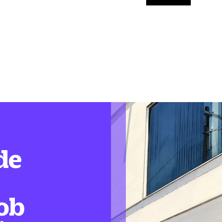
de
ob