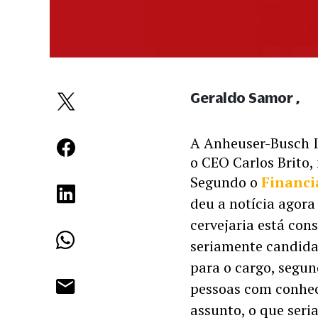
Geraldo Samor
A Anheuser-Busch I
o CEO Carlos Brito,
Segundo o 
Financi
deu a notícia agora 
cervejaria está con
seriamente candidat
para o cargo, segund
pessoas com conhec
assunto, o que seri