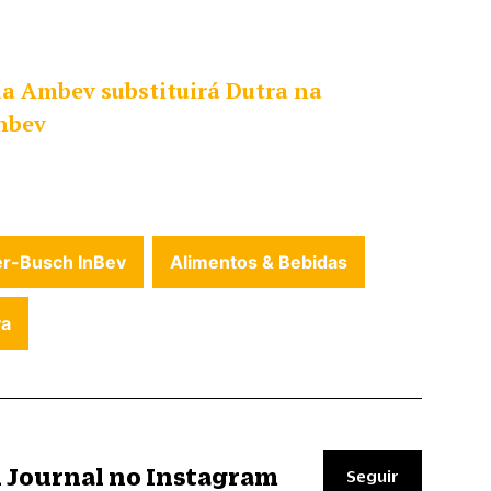
a Ambev substituirá Dutra na
nbev
r-Busch InBev
Alimentos & Bebidas
va
il Journal no Instagram
Seguir