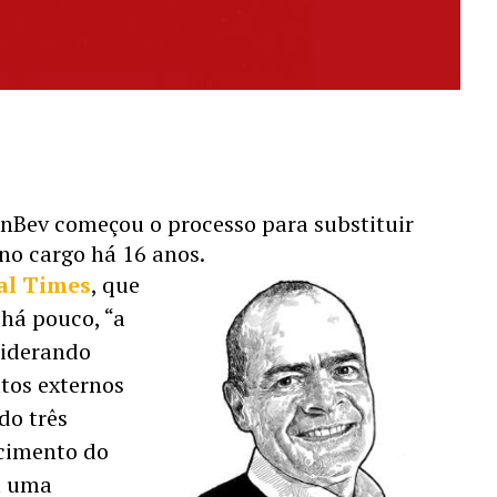
nBev começou o processo para substituir 
 no cargo há 16 anos.
al Times
, que 
há pouco, “a 
siderando 
os externos 
o três 
imento do 
a uma 