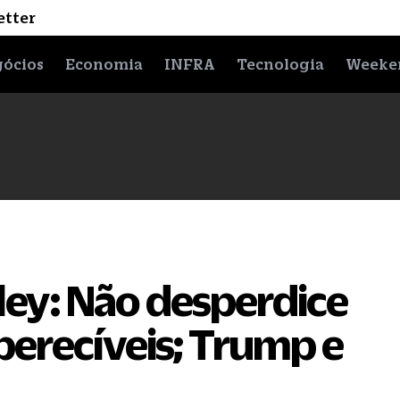
etter
ócios
Economia
INFRA
Tecnologia
Weeke
alley: Não desperdice
perecíveis; Trump e