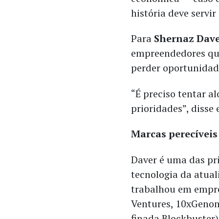
história deve servir
Para
Shernaz Dav
empreendedores qu
perder oportunidade
“É preciso tentar a
prioridades”, disse 
Marcas perecívei
Daver é uma das pri
tecnologia da atual
trabalhou em empre
Ventures, 10xGenom
finada Blockbuster)