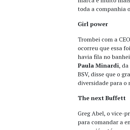
marca é muito mais
toda a companhia o
Girl power
Trombei com a CEO
ocorreu que essa fo
havia fila no banhe
Paula Minardi
, da
BSV, disse que o gr
diversidade para o
The next Buffett
Greg Abel, o vice-p
para comandar a em