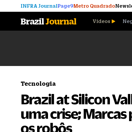
INFRA Journal
Page9
Metro Quadrado
Newsl
Brazil
Journal
Vídeos
Neg
A Moeda que Vingou
Tecnologia
Brazil at Silicon V
uma crise; Marcas 
os robôs