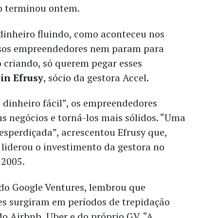
ão terminou ontem.
inheiro fluindo, como aconteceu nos
rsos empreendedores nem param para
 criando, só querem pegar esses
in Efrusy
, sócio da gestora Accel.
 dinheiro fácil”, os empreendedores
s negócios e torná-los mais sólidos. “Uma
desperdiçada”, acrescentou Efrusy que,
, liderou o investimento da gestora no
 2005.
 do Google Ventures, lembrou que
es surgiram em períodos de trepidação
o Airbnb, Uber e do próprio GV. “A