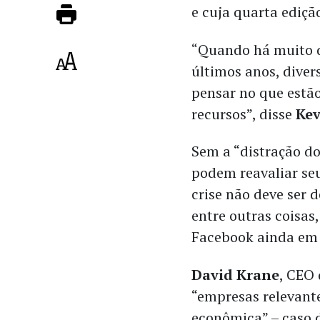
e cuja quarta ediç
“Quando há muito d
últimos anos, dive
pensar no que estão
recursos”, disse
Kev
Sem a “distração do
podem reavaliar seu
crise não deve ser 
entre outras coisas
Facebook ainda em
David Krane
, CEO
“empresas relevant
econômica” – caso d