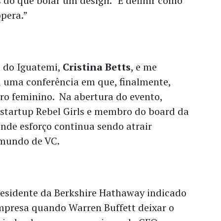
 do que bolar um design. “É definir como
pera.”
 do Iguatemi,
Cristina Betts
, e me
i uma conferência em que, finalmente,
iro feminino. Na abertura do evento,
 startup Rebel Girls e membro do board da
ande esforço continua sendo atrair
 mundo de VC.
residente da Berkshire Hathaway indicado
presa quando Warren Buffett deixar o