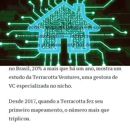
Geraldo Samor
As proptechs — startups focadas em soluções
para o setor imobiliário — estão crescendo mais
rápido que os próprios canteiros de obra.
Ao final de abril, havia 839 proptechs operando
no Brasil, 20% a mais que há um ano, mostra um
estudo da Terracotta Ventures, uma gestora de
VC especializada no nicho.
Desde 2017, quando a Terracotta fez seu
primeiro mapeamento, o número mais que
triplicou.