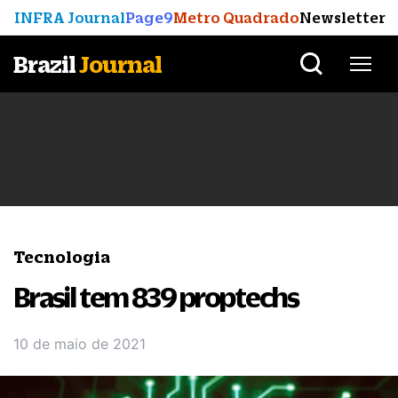
INFRA Journal
Page9
Metro Quadrado
Newsletter
Brazil
Journal
Tecnologia
Brasil tem 839 proptechs
10 de maio de 2021