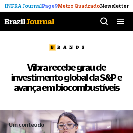
INFRA Journal
Page9
Metro Quadrado
Newsletter
Brazil
Journal
Vibra recebe grau de
investimento global da S&P e
avança em biocombustíveis
Um conteúdo