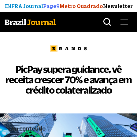
INFRA Journal
Page9
Metro Quadrado
Newsletter
Brazil
Journal
PicPay supera guidance, vê
receita crescer 70% e avança em
crédito colateralizado
Um conteúdo