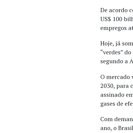
De acordo 
US$ 100 bil
empregos at
Hoje, já so
“verdes” do
segundo a A
O mercado v
2030, para 
assinado em
gases de efe
Com demanda
ano, o Bras