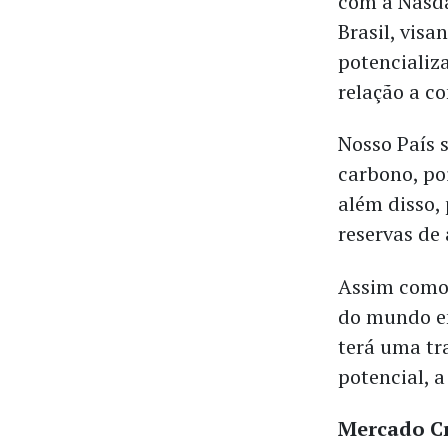
com a Nasda
Brasil, visa
potencializ
relação a c
Nosso País 
carbono, po
além disso,
reservas de
Assim como 
do mundo em
terá uma tr
potencial, 
Mercado C