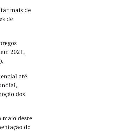
tar mais de
es de
mpregos
 em 2021,
).
encial até
undial,
moção dos
 maio deste
mentação do