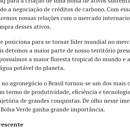
q para a criação de uma Bolsa de ativos sustentá
ndo a negociação de créditos de carbono. Com ess
aremos nossas relações com o mercado internaci
ompra desses ativos.
se posiciona para se tornar líder mundial no mer
is detemos a maior parte de nosso território pres
 possuímos a maior floresta tropical do mundo e 
 água potável do planeta.
no agronegócio o Brasil tornou-se um dos mais
 termo de produtividade, eficiência e tecnologia
ajetória de grandes conquistas. De olho nesse im
a Bolsa Verde ganha grande importância.
rescente