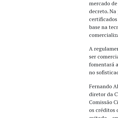
mercado de 
decreto. Na 
certificados
base na tec
comercializ
A regulamen
ser comerci
fomentará a
no sofistica
Fernando Al
diretor da 
Comissão Civ
os créditos
evitado – e