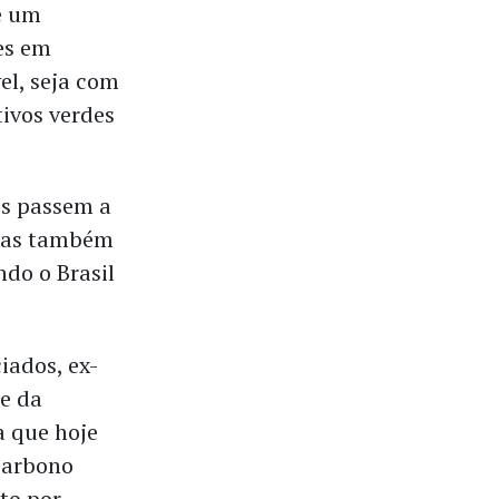
e um
ões em
el, seja com
tivos verdes
os passem a
 mas também
ndo o Brasil
iados, ex-
te da
a que hoje
 carbono
to por