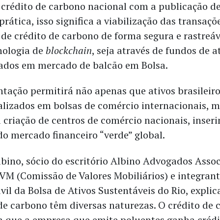
crédito de carbono nacional com a publicação d
prática, isso significa a viabilização das transaç
 de crédito de carbono de forma segura e rastreáv
nologia de
blockchain
, seja através de fundos de a
ados em mercado de balcão em Bolsa.
tação permitirá não apenas que ativos brasileir
alizados em bolsas de comércio internacionais,
 criação de centros de comércio nacionais, inseri
do mercado financeiro “verde” global.
bino, sócio do escritório Albino Advogados Assoc
CVM (Comissão de Valores Mobiliários) e integran
il da Bolsa de Ativos Sustentáveis do Rio, explic
 de carbono têm diversas naturezas. O crédito de
m que a empresa que emite poluentes ganha crédi