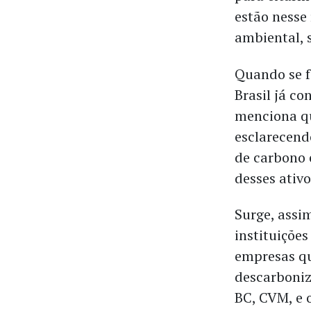
estão nesse
ambiental, 
Quando se f
Brasil já c
menciona qu
esclarecendo
de carbono 
desses ativ
Surge, assi
instituições
empresas q
descarboniza
BC, CVM, e 