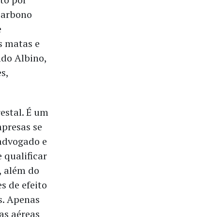
carbono
e
s matas e
ndo Albino,
s,
restal. É um
mpresas se
 advogado e
 qualificar
, além do
s de efeito
s. Apenas
as aéreas