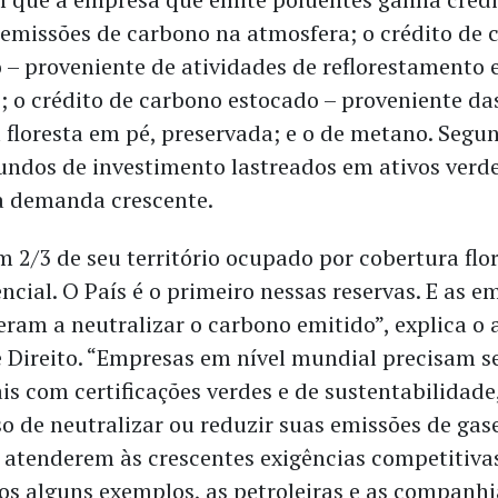
 emissões de carbono na atmosfera; o crédito de 
 – proveniente de atividades de reflorestamento 
; o crédito de carbono estocado – proveniente da
a floresta em pé, preservada; e o de metano. Segu
fundos de investimento lastreados em ativos verde
a demanda crescente.
m 2/3 de seu território ocupado por cobertura flo
cial. O País é o primeiro nessas reservas. E as e
am a neutralizar o carbono emitido”, explica o
e Direito. “Empresas em nível mundial precisam se
is com certificações verdes e de sustentabilidade
 de neutralizar ou reduzir suas emissões de gase
a atenderem às crescentes exigências competitiva
os alguns exemplos, as petroleiras e as companhi