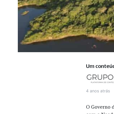
Um conteú
4 anos atrás
O Governo d