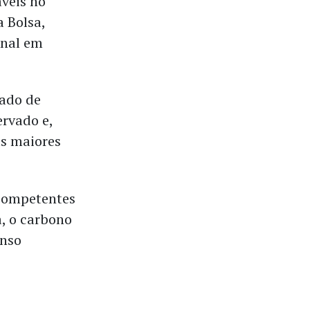
veis no
a Bolsa,
onal em
cado de
ervado e,
as maiores
 competentes
, o carbono
enso