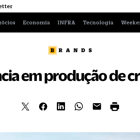
etter
ócios
Economia
INFRA
Tecnologia
Weeke
ncia em produção de c