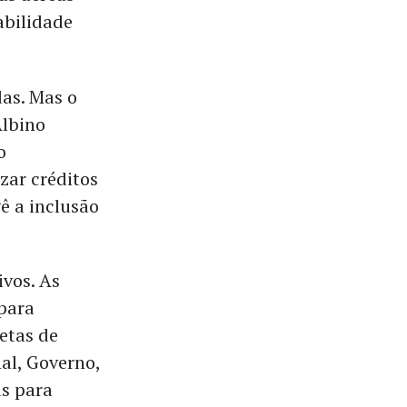
abilidade
as. Mas o
Albino
o
zar créditos
ê a inclusão
ivos. As
 para
etas de
nal, Governo,
as para