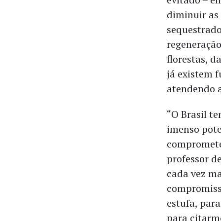
diminuir as
sequestrado
regeneração
florestas, d
já existem 
atendendo 
“O Brasil te
imenso poten
comprometer
professor d
cada vez ma
compromisso
estufa, par
para citarm