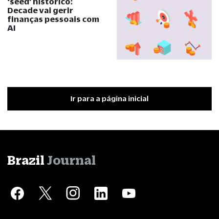
‘seed’ histórico:
Decade vai gerir
finanças pessoais com
AI
Ir para a página inicial
Brazil
Journal