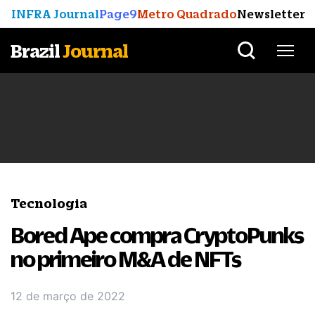
INFRA Journal
Page9
Metro Quadrado
Newsletter
Brazil
Journal
Tecnologia
Bored Ape compra CryptoPunks
no primeiro M&A de NFTs
12 de março de 2022