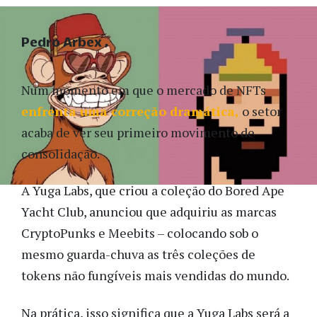
Pedro Arbex
Num momento em que o mercado de NFTs
enfrenta uma correção dramática,
o setor
acaba de ver seu primeiro movimento de
consolidação.
A Yuga Labs, que criou a coleção do Bored Ape
Yacht Club, anunciou que adquiriu as marcas
CryptoPunks e Meebits – colocando sob o
mesmo guarda-chuva as três coleções de
tokens não fungíveis mais vendidas do mundo.
Na prática, isso significa que a Yuga Labs será a