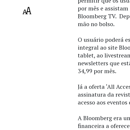
permitir que os usu
por mês e assistam 
Bloomberg TV. Depoi
mão no bolso.
O usuário poderá es
integral ao site Bl
tablet, ao livestr
newsletters que est
34,99 por mês.
Já a oferta ‘All Ac
assinatura da revi
acesso aos eventos
A Bloomberg era um
financeira a oferec