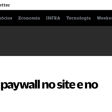
etter
ócios
Economia
INFRA
Tecnologia
Weeke
aywall no site e no