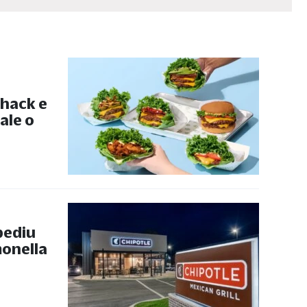
hack e
ale o
pediu
monella