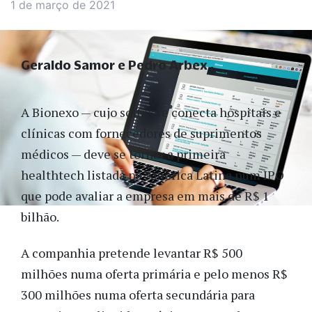
1 de março de 2021
Geraldo Samor e Pedro Arbex
A Bionexo — cujo software conecta hospitais e
clínicas com fornecedores de suprimentos
médicos — deve se tornar a primeira
healthtech listada na América Latina num IPO
que pode avaliar a empresa em mais de R$ 1
bilhão.
A companhia pretende levantar R$ 500
milhões numa oferta primária e pelo menos R$
300 milhões numa oferta secundária para