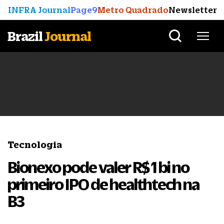
INFRA Journal
Page9
Metro Quadrado
Newsletter
Brazil
Journal
Tecnologia
Bionexo pode valer R$ 1 bi no
primeiro IPO de healthtech na
B3