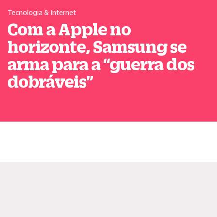
Tecnologia & Internet
Com a Apple no
horizonte, Samsung se
arma para a
“
guerra dos
dobráveis
”