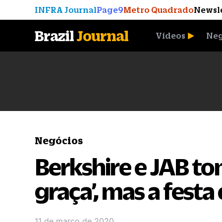
INFRA Journal
Page9
Metro Quadrado
Newsl
Brazil
Journal
Vídeos
Neg
A Moeda que Vingou
Negócios
Berkshire e JAB t
graça’, mas a festa
11 de março de 2020