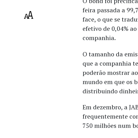
O bond foi precific
feira passada a 99,
face, o que se trad
efetivo de 0,04% ao
companhia.
O tamanho da emiss
que a companhia te
poderão mostrar ao
mundo em que os ba
distribuindo dinhe
Em dezembro, a JAB
frequentemente com
750 milhões num bon