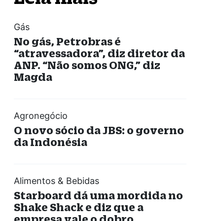
Gás
No gás, Petrobras é
“atravessadora”, diz diretor da
ANP. “Não somos ONG,” diz
Magda
Agronegócio
O novo sócio da JBS: o governo
da Indonésia
Alimentos & Bebidas
Starboard dá uma mordida no
Shake Shack e diz que a
empresa vale o dobro