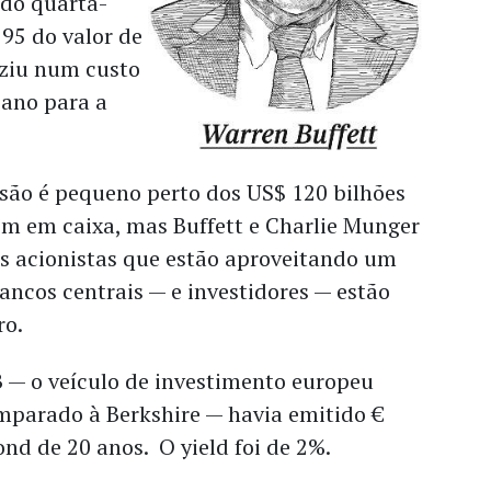
ado quarta-
795 do valor de
uziu num custo
 ano para a
ão é pequeno perto dos US$ 120 bilhões
m em caixa, mas Buffett e Charlie Munger
s acionistas que estão aproveitando um
ncos centrais — e investidores — estão
iro.
 — o veículo de investimento europeu
parado à Berkshire — havia emitido €
d de 20 anos. O yield foi de 2%.