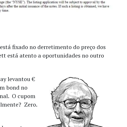
stá fixado no derretimento do preço dos
ett está atento a oportunidades no outro
ay levantou €
um bond no
onal. O cupom
almente? Zero.