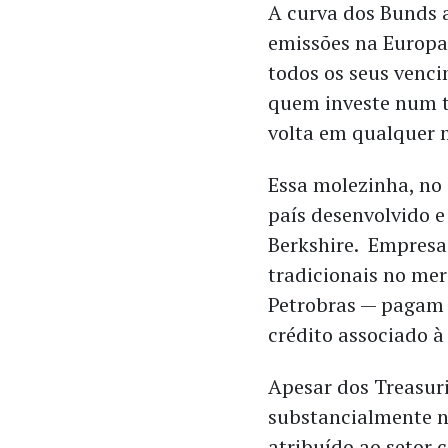
A curva dos Bunds a
emissões na Europa 
todos os seus venci
quem investe num t
volta em qualquer
Essa molezinha, no
país desenvolvido e
Berkshire. Empresas
tradicionais no me
Petrobras — pagam 
crédito associado à
Apesar dos Treasur
substancialmente no
atribuído ao setor 