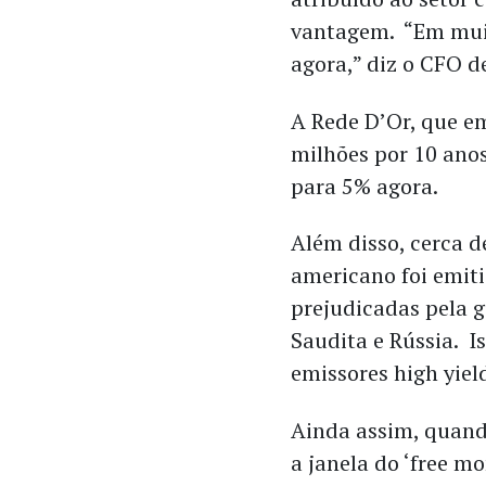
vantagem. “Em muit
agora,” diz o CFO 
A Rede D’Or, que e
milhões por 10 anos,
para 5% agora.
Além disso, cerca d
americano foi emiti
prejudicadas pela 
Saudita e Rússia. I
emissores high yiel
Ainda assim, quando 
a janela do ‘free 