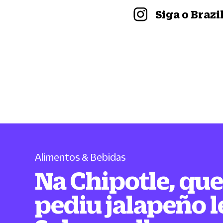
Siga o Braz
Alimentos & Bebidas
Na Chipotle, qu
pediu jalapeño 