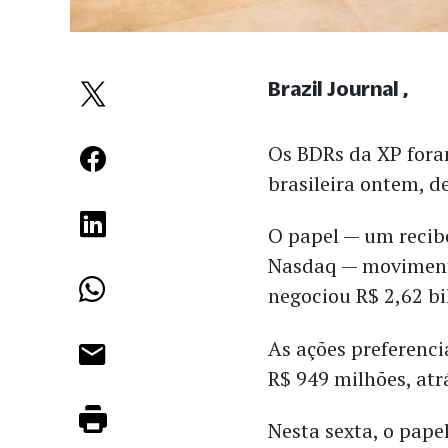
Brazil Journal
Os BDRs da XP fora
brasileira ontem, d
O papel — um recibo
Nasdaq — movimento
negociou R$ 2,62 bi
As ações preferenci
R$ 949 milhões, atr
Nesta sexta, o pape