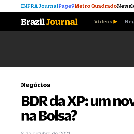
INFRA Journal
Page9
Metro Quadrado
Newsl
Brazil
Journal
Vídeos
Neg
A Moeda que Vingou
Negócios
BDR da XP: um nov
na Bolsa?
8 de outubro de 2021