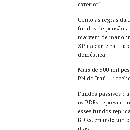
exterior”.
Como as regras da 
fundos de pensão a 
margem de manobra
XP na carteira — a
doméstica.
Mais de 500 mil pes
PN do Itaú — receb
Fundos passivos qu
os BDRs representa
esses fundos replic
BDRs, criando um o
dias.