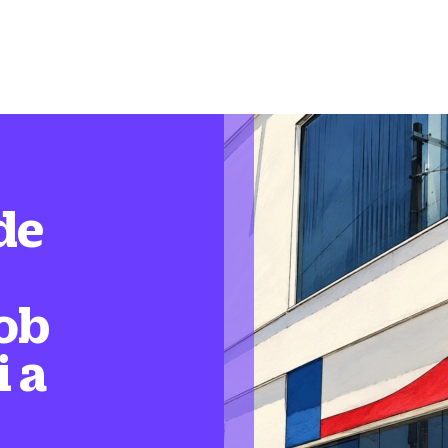
de
ob
i a