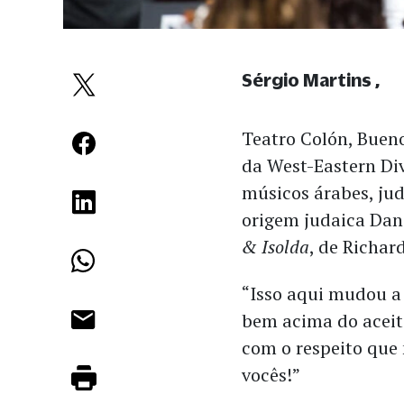
Sérgio Martins
Teatro Colón, Bueno
da West-Eastern D
músicos árabes, jud
origem judaica Dan
& Isolda
, de Richar
“Isso aqui mudou a
bem acima do aceit
com o respeito que
vocês!”