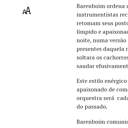
Barenboim ordena 
instrumentistas re
retomam seus post
límpido e apaixonad
noite, numa versão
presentes daquela 
soltara os cachorro
saudar efusivament
Este estilo enérgico
apaixonado de co
orquestra será cada
do passado.
Barenboim comunic