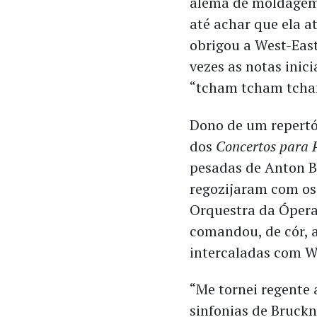
alemã de moldagem
até achar que ela at
obrigou a West-Eas
vezes as notas inic
“tcham tcham tcham
Dono de um repertór
dos
Concertos para 
pesadas de Anton Br
regozijaram com os 
Orquestra da Ópera
comandou, de cór, a
intercaladas com W
“Me tornei regente
sinfonias de Bruckn