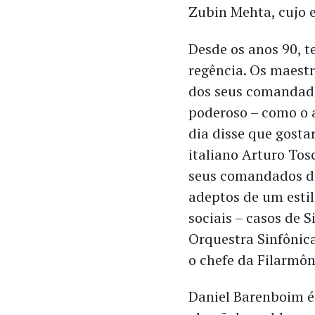
Zubin Mehta, cujo 
Desde os anos 90, 
regência. Os maestr
dos seus comandados
poderoso – como o 
dia disse que gosta
italiano Arturo To
seus comandados de 
adeptos de um est
sociais – casos de S
Orquestra Sinfônic
o chefe da Filarmôn
Daniel Barenboim é