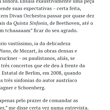
 sonora. Ensaia exaustivamente uma peça
ende suas expectativas – certa feita,
tern Divan Orchestra passar por quase dez
iais da
Quinta Sinfonia
, de Beethoven, até o
 tchaaaaam” ficar do seu agrado.
io vastíssimo, ia da delicadeza
Piano
, de Mozart, às obras densas e
uckner – os paulistanos, aliás, se
três concertos que ele deu à frente da
 Estatal de Berlim, em 2008, quando
s três sinfonias do autor austríaco
agner e Schoenberg.
 apenas pelo prazer de comandar as
er,” me disse certa vez numa entrevista.