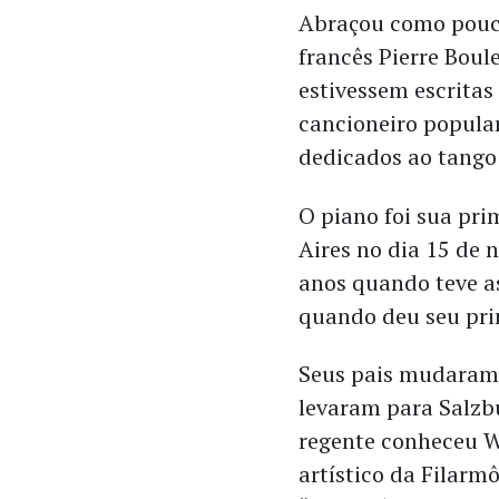
Abraçou como pouco
francês Pierre Boule
estivessem escritas
cancioneiro popular
dedicados ao tango 
O piano foi sua pr
Aires no dia 15 de
anos quando teve as
quando deu seu prim
Seus pais mudaram p
levaram para Salzbur
regente conheceu W
artístico da Filarm