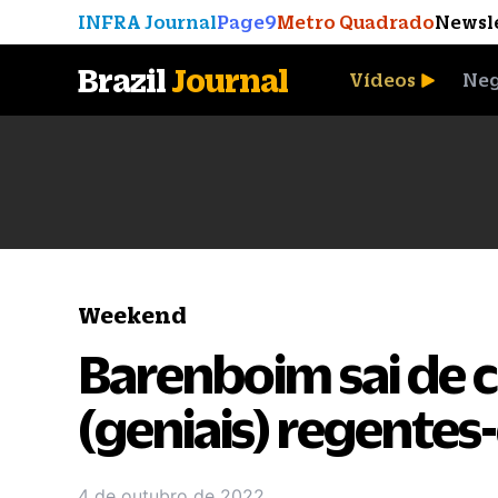
INFRA Journal
Page9
Metro Quadrado
Newsl
Brazil
Journal
Vídeos
Neg
A Moeda que Vingou
Weekend
Barenboim sai de c
(geniais) regentes
4 de outubro de 2022