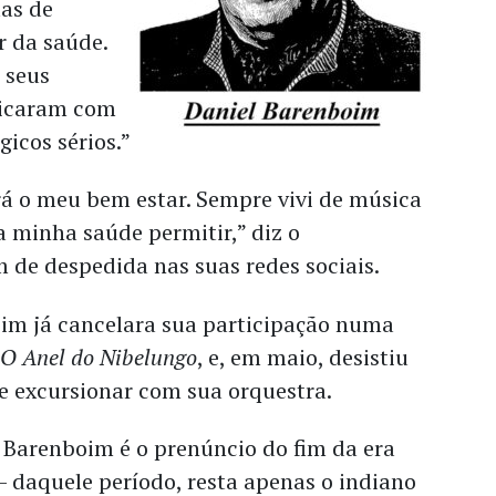
las de
r da saúde.
 seus
ticaram com
icos sérios.”
rá o meu bem estar. Sempre vivi de música
 a minha saúde permitir,” diz o
de despedida nas suas redes sociais.
im já cancelara sua participação numa
e
O Anel do Nibelungo
, e, em maio, desistiu
e excursionar com sua orquestra.
 Barenboim é o prenúncio do fim da era
– daquele período, resta apenas o indiano