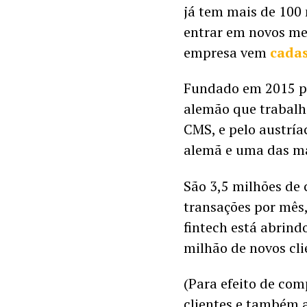
já tem mais de 100 m
entrar em novos mer
empresa vem 
cada
Fundado em 2015 po
alemão que trabal
CMS, e pelo austríac
alemã e uma das ma
São 3,5 milhões de 
transações por mês
fintech está abrindo
milhão de novos cli
(Para efeito de com
clientes e também ab