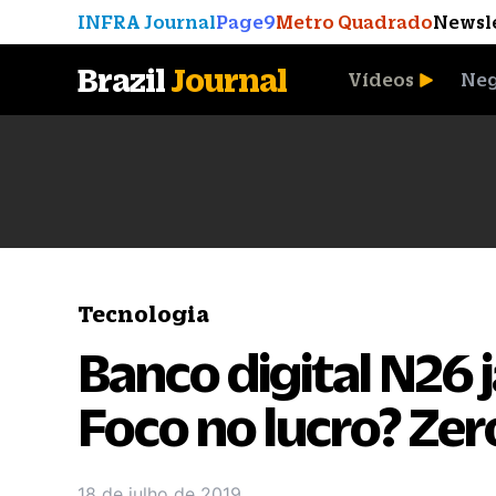
INFRA Journal
Page9
Metro Quadrado
Newsl
Brazil
Journal
Vídeos
Neg
A Moeda que Vingou
Tecnologia
Banco digital N26 j
Foco no lucro? Zer
18 de julho de 2019