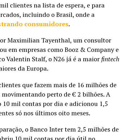
il clientes na lista de espera, e para 
cados, incluindo o Brasil, onde a 
strando consumidores
.
r Maximilian Tayenthal, um consultor 
hou em empresas como Booz & Company e 
o Valentin Stalf, o N26 já é a maior 
fintech 
iores da Europa. 
clientes que fazem mais de 16 milhões de 
, movimentando perto de 
€
2 bilhões. A 
 10 mil contas por dia e adicionou 1,5 
entes só nos últimos oito meses. 
paração, o Banco Inter tem 2,5 milhões de 
riu 10 mil contas por dia útil no 