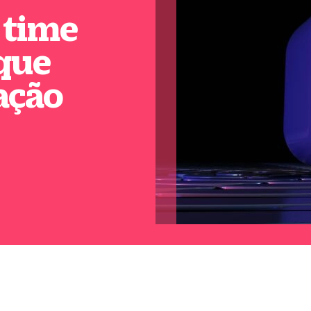
 time
 que
ação