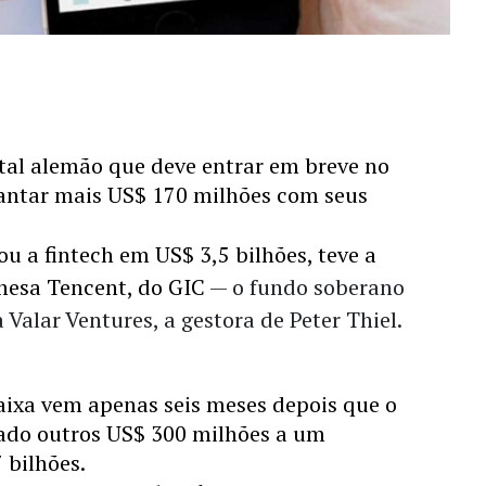
tal alemão que deve entrar em breve no 
vantar mais US$ 170 milhões com seus 
u a fintech em US$ 3,5 bilhões, teve a 
nesa Tencent, do GIC 
—
 o fundo soberano 
a Valar Ventures, a gestora de Peter Thiel. 
aixa vem apenas seis meses depois que o 
N26 já havia levantado outros US$ 300 milhões a um 
 bilhões. 