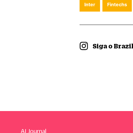
Inter
Fintechs
Siga o Braz
AI Journal