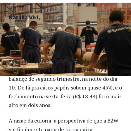
Natalia Viri
A B2W está tendo seus dias de Magazine Luiza.
A dona de sites como
Submarino, Americanas.com e Shoptime
disparou na Bolsa desde que publicou seu
balanço do segundo trimestre, na noite do dia
10. De lá pra cá, os papéis sobem quase 45%, e o
fechamento na sexta-feira (R$ 18,48) foi o mais
alto em dois anos.
A razão da euforia: a perspectiva de que a B2W
vai finalmente parar de torrar caixa.