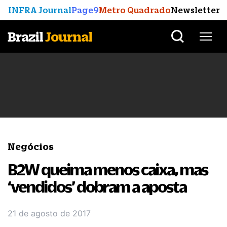
INFRA Journal
Page9
Metro Quadrado
Newsletter
Brazil
Journal
Negócios
B2W queima menos caixa, mas
‘vendidos’ dobram a aposta
21 de agosto de 2017