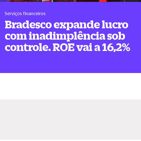
Serviços financeiros
Bradesco expande lucro
com inadimplência sob
controle. ROE vai a 16,2%