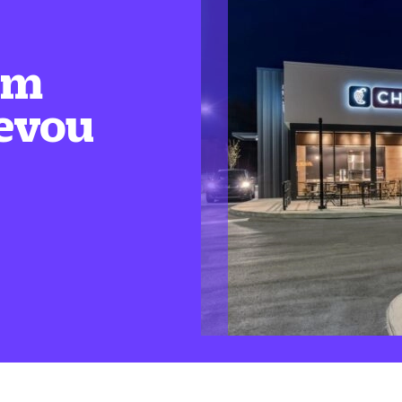
em
levou