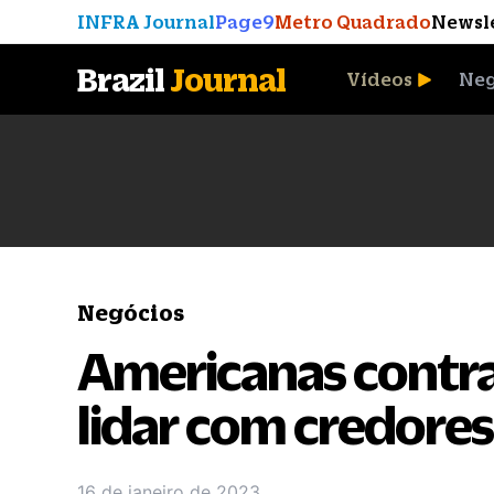
INFRA Journal
Page9
Metro Quadrado
Newsl
Brazil
Journal
Vídeos
Neg
A Moeda que Vingou
Negócios
Americanas contra
lidar com credores
16 de janeiro de 2023