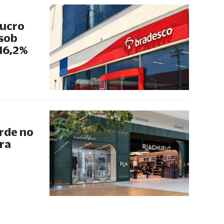
lucro
 sob
 16,2%
rde no
ra