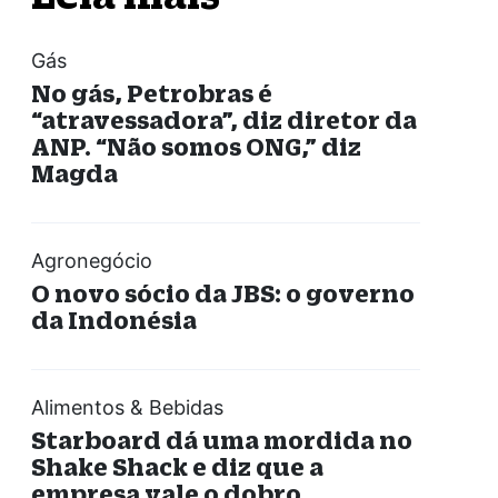
Gás
No gás, Petrobras é
“atravessadora”, diz diretor da
ANP. “Não somos ONG,” diz
Magda
Agronegócio
O novo sócio da JBS: o governo
da Indonésia
Alimentos & Bebidas
Starboard dá uma mordida no
Shake Shack e diz que a
empresa vale o dobro