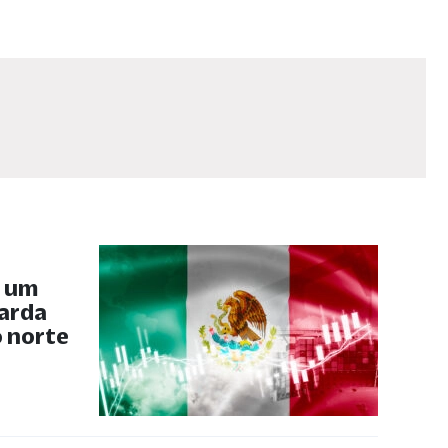
, um
uarda
 norte