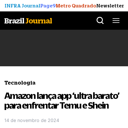
INFRA Journal
Page9
Metro Quadrado
Newsletter
Brazil
Journal
Tecnologia
Amazon lança app ‘ultra barato’
para enfrentar Temu e Shein
14 de novembro de 2024