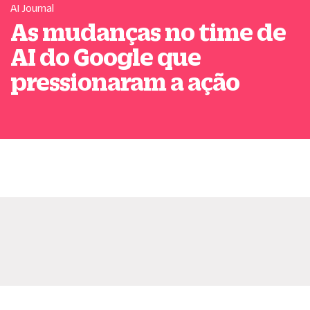
AI Journal
As mudanças no time de
AI do Google que
pressionaram a ação