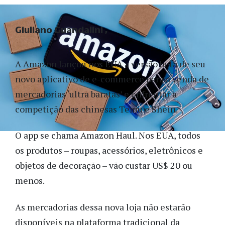
Giuliano Guandalini
A Amazon lançou nos EUA a versão beta de seu
novo aplicativo de e-commerce para a venda de
mercadorias ‘ultra baratas’ e enfrentar a
competição das chinesas Temu e Shein.
O app se chama Amazon Haul. Nos EUA, todos
os produtos – roupas, acessórios, eletrônicos e
objetos de decoração – vão custar US$ 20 ou
menos.
As mercadorias dessa nova loja não estarão
disponíveis na plataforma tradicional da