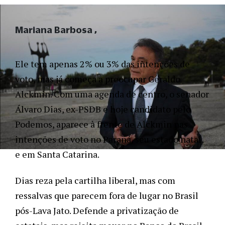
Mariana Barbosa
Ele tem apenas 2% ou 3% das intenções de 
voto, mas já começa a preocupar Geraldo 
Alckmin. Com uma agenda de centro, o senador 
Álvaro Dias, ex-PSDB e hoje candidato pelo 
Podemos, aparece à frente de Alckmin nas 
intenções de voto no Paraná, seu estado natal, 
e em Santa Catarina. 
Dias reza pela cartilha liberal, mas com 
ressalvas que parecem fora de lugar no Brasil 
pós-Lava Jato. Defende a privatização de 