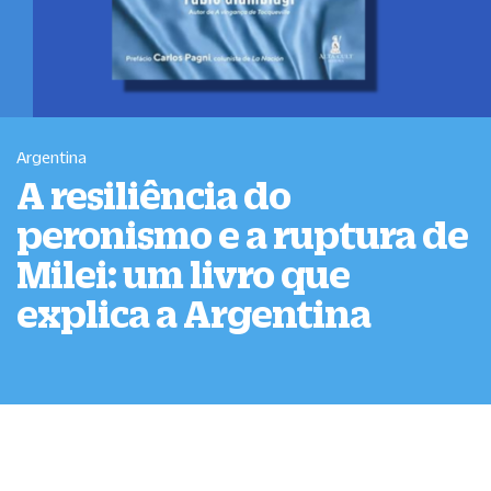
Argentina
A resiliência do
peronismo e a ruptura de
Milei: um livro que
explica a Argentina