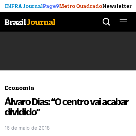
INFRA Journal
Page9
Metro Quadrado
Newsletter
Brazil
Journal
Economia
Álvaro Dias: “O centro vai acabar
dividido”
16 de maio de 2018