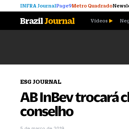
INFRA Journal
Page9
Metro Quadrado
Newsl
Brazil
Journal
Vídeos
Neg
A Moeda que Vingou
ESG JOURNAL
AB InBev trocará c
conselho
5 de março de 2019