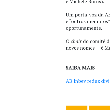
e Michele Burns).
Um porta-voz da AB
e “outros membros”
oportunamente.
O
chair
do comitê d
novos nomes — é Mar
SAIBA MAIS
AB Inbev reduz div