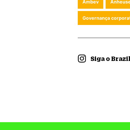
Ambev
Anheuse
Governança corporat
Siga o Braz