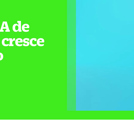
&A de
 cresce
o