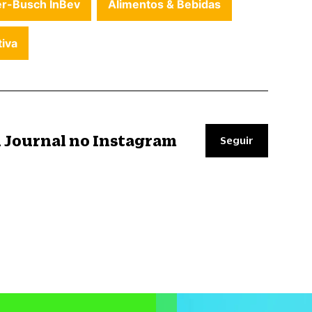
r-Busch InBev
Alimentos & Bebidas
iva
il Journal no Instagram
Seguir