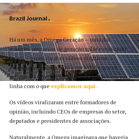
Brazil Journal
Há um mês, a Omega Geração — uma das
maiores empresas de geração solar e eólica do
Brasil — produziu dois vídeos didáticos
explicando os ônus para a sociedade que os
subsídios à energia solar distribuída geram, em
linha com o que
explicamos aqui.
Os vídeos viralizaram entre formadores de
opinião, incluindo CEOs de empresas do setor,
deputados e presidentes de associações.
Naturalmente, a Omega imaginava que haveria