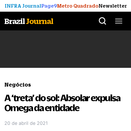
INFRA Journal
Page9
Metro Quadrado
Newsletter
Brazil
Journal
Negócios
A ‘treta’ do sol: Absolar expulsa
Omega da entidade
20 de abril de 2021