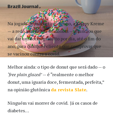
Brazil Journal
Na jogada de marketing do ano, a Krispy Kreme
— a rede americana de donuts — anunciou que
vai dar um donut gratuito por dia, até o fim do
ano, para qualquer cliente que comprovar que
se vacinou contra a covid.
Melhor ainda: o tipo de donut que será dado — o
‘free plain glazed’
— é “realmente o melhor
donut, uma iguaria doce, fermentada, perfeita,”
na opinião glutônica
da revista Slate
.
Ninguém vai morrer de covid. Já os casos de
diabetes…