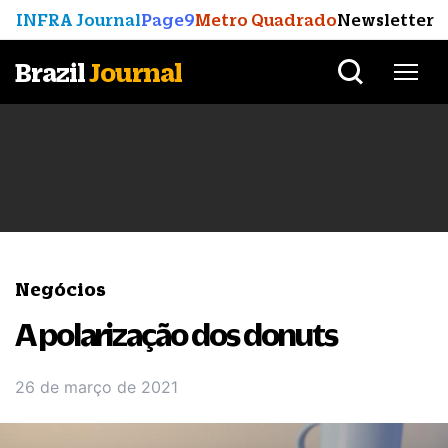
INFRA Journal
Page9
Metro Quadrado
Newsletter
Brazil
Journal
Negócios
A polarização dos donuts
26 de março de 2021