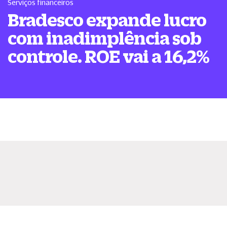
Serviços financeiros
Bradesco expande lucro
com inadimplência sob
controle. ROE vai a 16,2%